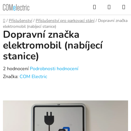
Přejít
Hledat
NÁKUP
na
KOŠÍK
obsah
Domů
/
Příslušenství
/
Příslušenství pro parkovací stání
/
Dopravní značka
elektromobil (nabíjecí stanice)
Dopravní značka
elektromobil (nabíjecí
stanice)
Průměrné
2 hodnocení
Podrobnosti hodnocení
hodnocení
Značka:
COM Electric
produktu
je
4,5
z
5
hvězdiček.