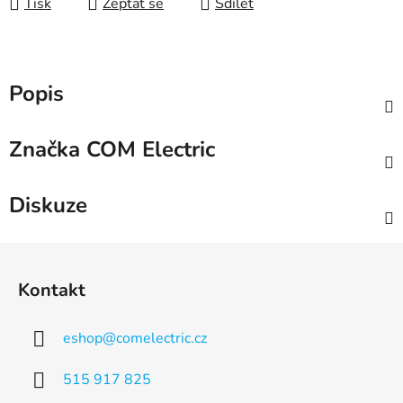
Tisk
Zeptat se
Sdílet
Popis
Značka
COM Electric
Diskuze
Z
á
Kontakt
p
a
eshop
@
comelectric.cz
t
í
515 917 825